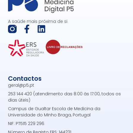
A saúde mais próxima de si
F
L
a
i
c
n
e
k
b
e
o
d
Contactos
o
i
geral@p5.pt
k
n
253 144 420 (atendimento das 8:00 às 17:00, todos os
-
dias úteis)
f
Campus de Gualtar Escola de Medicina da
Universidade do Minho Braga, Portugal
NIF: PT515 229 296
Número de Registo ERS: 144231