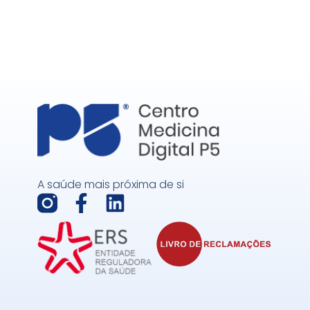
A saúde mais próxima de si
F
L
a
i
c
n
e
k
b
e
o
d