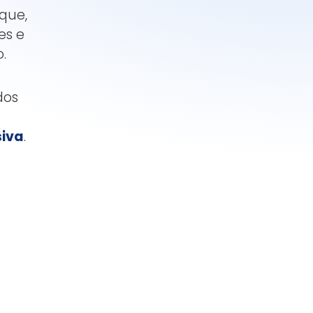
que,
es e
.
dos
siva
.