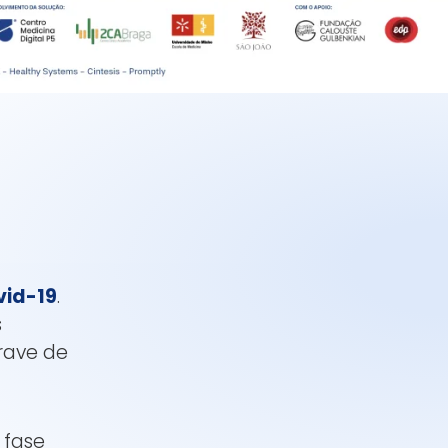
vid-19
.
s
rave de
 fase